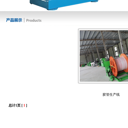
胶管生产线
总计1页 [
1
]